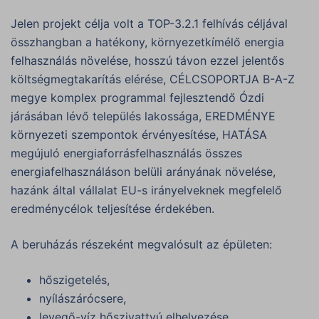
Jelen projekt célja volt a TOP-3.2.1 felhívás céljával
összhangban a hatékony, környezetkímélő energia
felhasználás növelése, hosszú távon ezzel jelentős
költségmegtakarítás elérése, CÉLCSOPORTJA B-A-Z
megye komplex programmal fejlesztendő Ózdi
járásában lévő település lakossága, EREDMÉNYE
környezeti szempontok érvényesítése, HATÁSA
megújuló energiaforrásfelhasználás összes
energiafelhasználáson belüli arányának növelése,
hazánk által vállalat EU-s irányelveknek megfelelő
eredménycélok teljesítése érdekében.
A beruházás részeként megvalósult az épületen:
hőszigetelés,
nyílászárócsere,
levegő-víz hőszivattyú elhelyezése,