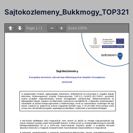
Sajtokozlemeny_Bukkmogy_TOP321
Page
1
/
1
Zoom
100%