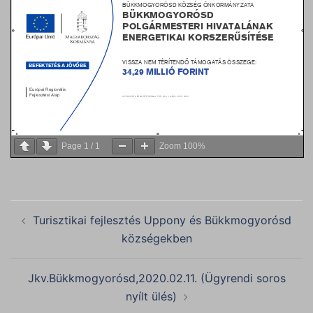
Page
1
/
1
Zoom
100%
Post
Turisztikai fejlesztés Uppony és Bükkmogyorósd
navigation
községekben
Jkv.Bükkmogyorósd,2020.02.11. (Ügyrendi soros
nyílt ülés)