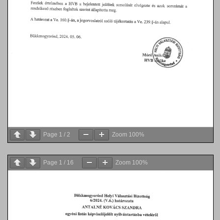
Page
1
/
2
Zoom
100%
Page
1
/
16
Zoom
100%