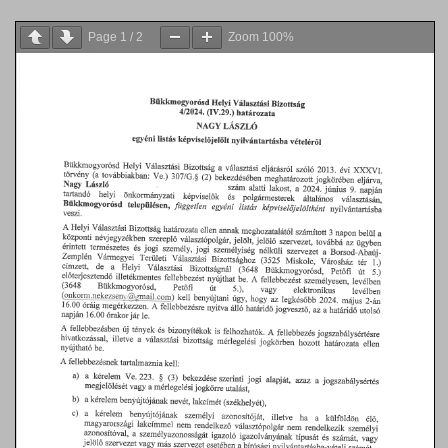
Page
1
/
2
Zoom
100%