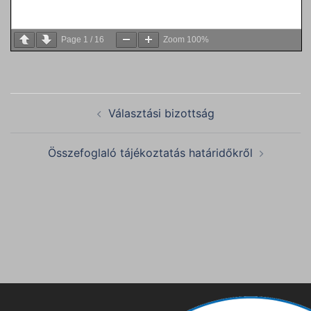
Page
1
/
16
Zoom
100%
Post
Választási bizottság
navigation
Összefoglaló tájékoztatás határidőkről