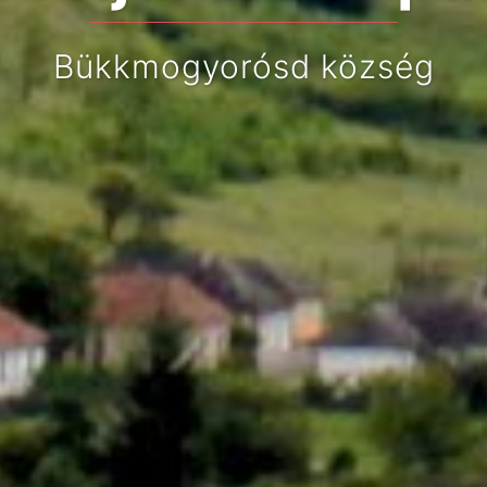
Bükkmogyorósd község