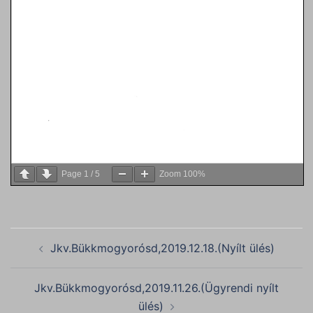
Page
1
/
5
Zoom
100%
Post
Jkv.Bükkmogyorósd,2019.12.18.(Nyílt ülés)
navigation
Jkv.Bükkmogyorósd,2019.11.26.(Ügyrendi nyílt
ülés)