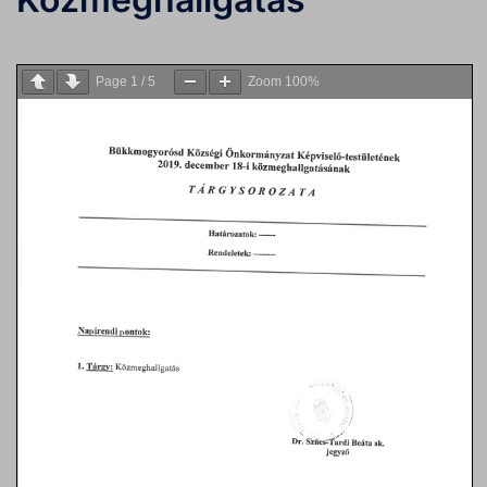
Page
1
/
5
Zoom
100%