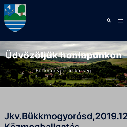
Skip
to
content
Search
Tog
men
Üdvözöljük honlapunkon
Bükkmogyorósd község
Jkv.Bükkmogyorósd,2019.12
Közmeghallgatás