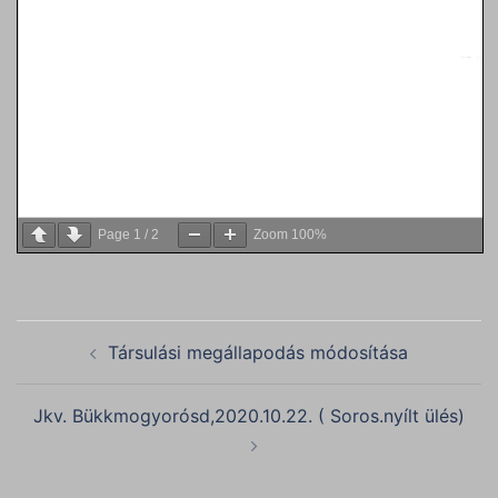
Page
1
/
2
Zoom
100%
Post
Társulási megállapodás módosítása
navigation
Jkv. Bükkmogyorósd,2020.10.22. ( Soros.nyílt ülés)