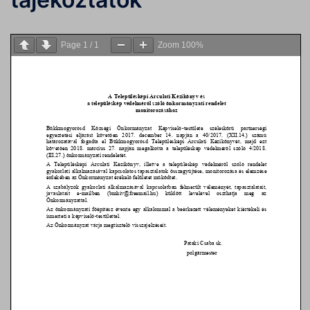
Page
1
/
1
Zoom
100%