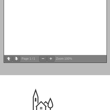
Page
1
/
1
Zoom
100%